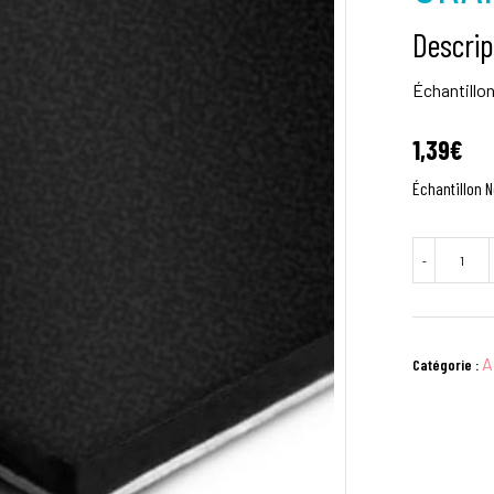
Descrip
Échantillon
1,39
€
Échantillon N
quantité
-
de
Échantillon
Noir
Graphite
A
Catégorie :