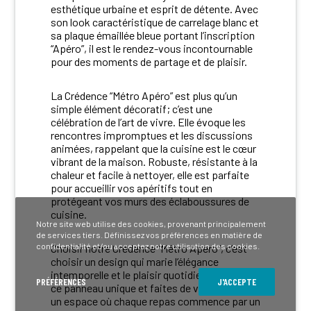
esthétique urbaine et esprit de détente. Avec
son look caractéristique de carrelage blanc et
sa plaque émaillée bleue portant l’inscription
“Apéro”, il est le rendez-vous incontournable
pour des moments de partage et de plaisir.
La Crédence “Métro Apéro” est plus qu’un
simple élément décoratif; c’est une
célébration de l’art de vivre. Elle évoque les
rencontres impromptues et les discussions
animées, rappelant que la cuisine est le cœur
vibrant de la maison. Robuste, résistante à la
chaleur et facile à nettoyer, elle est parfaite
pour accueillir vos apéritifs tout en
protégeant vos murs des éclaboussures de
cuisine.
Notre site web utilise des cookies, provenant principalement
de services tiers. Définissez vos préférences en matière de
confidentialité et/ou acceptez notre utilisation des cookies.
Choisir notre Crédence “Métro Apéro”, c’est
choisir un design qui marie l’élégance
intemporelle et le plaisir quotidien. Installez
PRÉFÉRENCES
J'ACCEPTE
ce panneau unique et faites de votre cuisine
un espace où chaque repas commence par un