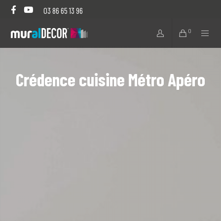
03 86 65 13 96
0
Crédence cuisine Métro Apéro