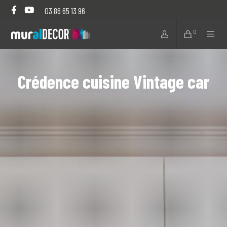
03 86 65 13 96
0
Crédence cuisine Vintage car