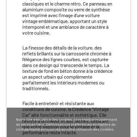
classiques et le charme rétro. Ce panneau en
aluminium composite ou verre de synthèse
est imprimé avec l’image d’une voiture
vintage emblématique, apportant un style
intemporel et une ambiance de caractère à
votre cuisine.
La finesse des détails de la voiture, des
reflets brillants sur la carrosserie chromée à
l’élégance des lignes courbes, est capturée
dans ce design qui transcende le temps. La
texture de fond en béton donne à la crédence
un aspect urbain qui complémente
parfaitement les intérieurs modernes ou
traditionnels.
Facile à entretenir et résistante aux
conditions de cuisine, la Crédence “Vintage
Car” allie fonctionnalité et esthétique. Elle
Notre site web utilise des cookies, provenant principalement
résiste à la chaleur et aux taches, assurant
de services tiers. Définissez vos préférences en matière de
que votre passion pour le vintage et la
confidentialité et/ou acceptez notre utilisation des cookies.
performance reste intacte.