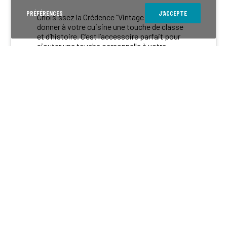
PRÉFÉRENCES
J'ACCEPTE
Choisissez la Crédence “Vintage Car” pour
donner à votre cuisine une touche de classe
et d’histoire. C’est l’accessoire parfait pour
ajouter une touche personnelle à votre
espace tout en célébrant l’héritage des
grandes époques automobiles.
PERSONNALISER MA CRÉDENCE