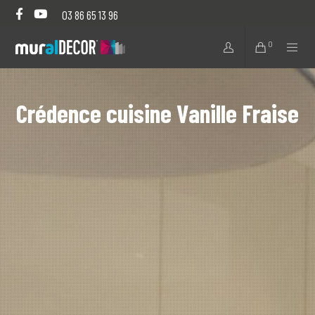
03 86 65 13 96
0
Crédence cuisine Vanille Fraise