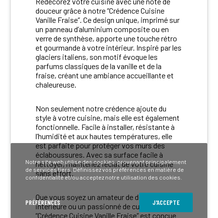
Redécorez votre cuisine avec une note de
douceur grâce à notre “Crédence Cuisine
Vanille Fraise”. Ce design unique, imprimé sur
un panneau d’aluminium composite ou en
verre de synthèse, apporte une touche rétro
et gourmande à votre intérieur. Inspiré par les
glaciers italiens, son motif évoque les
parfums classiques de la vanille et de la
fraise, créant une ambiance accueillante et
chaleureuse.
Non seulement notre crédence ajoute du
style à votre cuisine, mais elle est également
fonctionnelle. Facile à installer, résistante à
l’humidité et aux hautes températures, elle
est parfaite pour protéger vos murs des
éclaboussures. Avec sa surface facile à
Notre site web utilise des cookies, provenant principalement
nettoyer, maintenez l’éclat de votre cuisine
de services tiers. Définissez vos préférences en matière de
sans effort.
confidentialité et/ou acceptez notre utilisation des cookies.
Que vous soyez un amateur de décoration
PRÉFÉRENCES
J'ACCEPTE
intérieure ou un passionné de cuisine, la
“Crédence Cuisine Vanille Fraise” est conçue