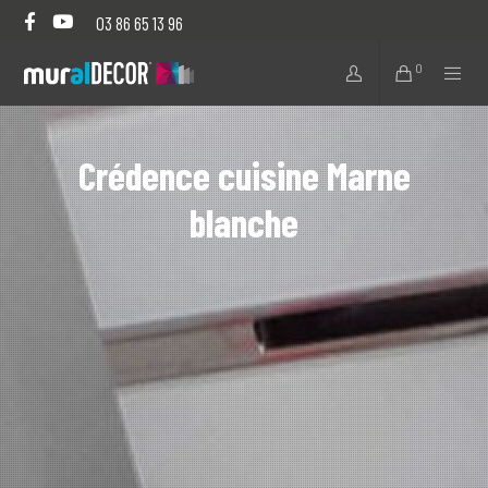
03 86 65 13 96
0
Crédence cuisine Marne
blanche