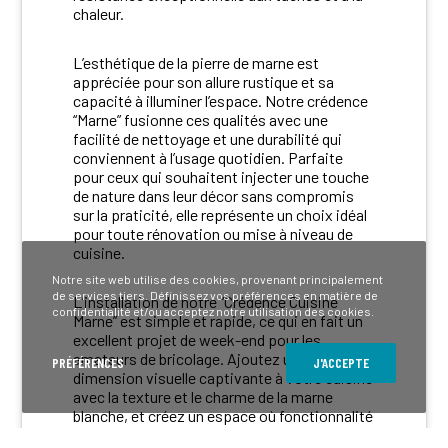
chaleur.
L’esthétique de la pierre de marne est
appréciée pour son allure rustique et sa
capacité à illuminer l’espace. Notre crédence
“Marne” fusionne ces qualités avec une
facilité de nettoyage et une durabilité qui
conviennent à l’usage quotidien. Parfaite
pour ceux qui souhaitent injecter une touche
de nature dans leur décor sans compromis
sur la praticité, elle représente un choix idéal
pour toute rénovation ou mise à niveau de
cuisine.
Notre site web utilise des cookies, provenant principalement
de services tiers. Définissez vos préférences en matière de
L’installation de notre “Crédence Cuisine
confidentialité et/ou acceptez notre utilisation des cookies.
Marne” est simple et rapide, ce qui en fait un
excellent projet de week-end pour les
amateurs de bricolage. Ajoutez une
PRÉFÉRENCES
J'ACCEPTE
dimension visuelle captivante à votre cuisine
avec la texture et le charme de la marne
blanche, et créez un espace où fonctionnalité
et beauté se rencontrent.