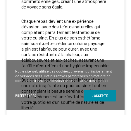
sommets enneigés, créant une atmosphère
de voyage sans égale.
Chaque repas devient une expérience
d’évasion, avec des teintes naturelles qui
complètent parfaitement l’esthétique de
votre cuisine. En plus de son esthétisme
saisissant,cette crédence cuisine paysage
alpin est fabriquée pour durer, avec une
surface résistante à la chaleur, aux
éclaboussures et aux taches, assurant une
facilité d’entretien et une hygiène impeccable.
Notre site web utilise des cookies, provenant principalement
de services tiers. Définissez vos préférences en matière de
Que ce soit pour commencer la journée par
confidentialité et/ou acceptez notre utilisation des cookies.
une note inspirante ou pour cuisiner tout en
contemplant la beauté sereine des Alpes,
PRÉFÉRENCES
J'ACCEPTE
cette crédence est une invitation à enrichir
votre quotidien d’un souffle de nature et de
liberté.