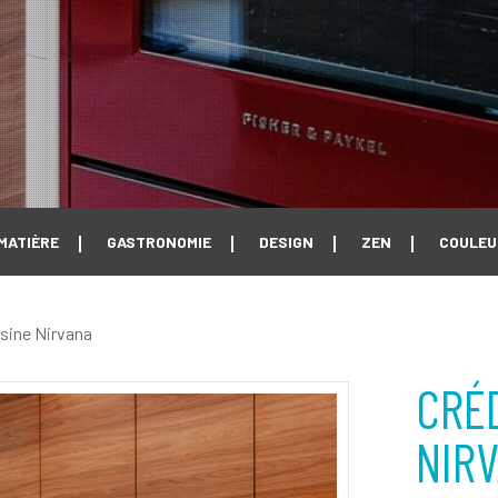
MATIÈRE
GASTRONOMIE
DESIGN
ZEN
COULEU
sine Nirvana
CRÉ
NIR