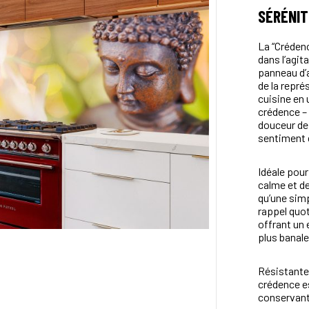
SÉRÉNIT
La “Crédenc
dans l’agit
panneau d’
de la repré
cuisine en 
crédence – 
douceur de 
sentiment de
Idéale pour
calme et de
qu’une simp
rappel quot
offrant un
plus banale
Résistante 
crédence es
conservant 