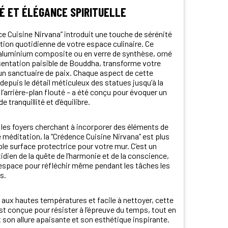
É ET ÉLÉGANCE SPIRITUELLE
e Cuisine Nirvana” introduit une touche de sérénité
ation quotidienne de votre espace culinaire. Ce
aluminium composite ou en verre de synthèse, orné
sentation paisible de Bouddha, transforme votre
un sanctuaire de paix. Chaque aspect de cette
depuis le détail méticuleux des statues jusqu’à la
l’arrière-plan flouté – a été conçu pour évoquer un
 tranquillité et d’équilibre.
 les foyers cherchant à incorporer des éléments de
 méditation, la “Crédence Cuisine Nirvana” est plus
le surface protectrice pour votre mur. C’est un
idien de la quête de l’harmonie et de la conscience,
 espace pour réfléchir même pendant les tâches les
s.
aux hautes températures et facile à nettoyer, cette
t conçue pour résister à l’épreuve du temps, tout en
son allure apaisante et son esthétique inspirante.