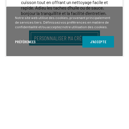
cuisson tout en offrant un nettoyage facile et
rapide. Adieu les taches d’huile ou de sauce,
bonjour la tranquillité et la facilité d’entretien.
Notre site web utilise des cookies, provenant principalement
de services tiers. Définissez vos préférences en matière de
confidentialité et/ou acceptez notre utilisation des cookies.
PERSONNALISER MA CRÉDENCE
PRÉFÉRENCES
J'ACCEPTE
Crédences sur mesure 100% personnalisables