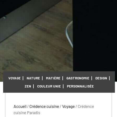
VOYAGE
NATURE
MATIÈRE
GASTRONOMIE
DESIGN
ZEN
COULEUR UNIE
PERSONNALISÉE
Accueil
/
Crédence cuisine
/
Voyage
/ Crédence
cuisine Paradis