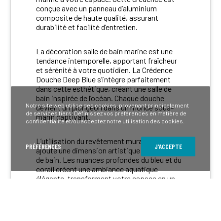
conçue avec un panneau d’aluminium
composite de haute qualité, assurant
durabilité et facilité d’entretien.
La décoration salle de bain marine est une
tendance intemporelle, apportant fraîcheur
et sérénité à votre quotidien. La Crédence
Douche Deep Blue s’intègre parfaitement
dans cette esthétique, créant une salle de
bain inspirée de l’océan. Chaque douche
Notre site web utilise des cookies, provenant principalement
devient un plongeon dans un monde sous-
de services tiers. Définissez vos préférences en matière de
marin captivant.
confidentialité et/ou acceptez notre utilisation des cookies.
L’utilisation du revêtement mural corail
PRÉFÉRENCES
J'ACCEPTE
ajoute une dimension artistique à votre salle
de bain. Les nuances profondes du bleu et du
corail créent une ambiance aquatique
élégante, transformant votre espace en un
sanctuaire marin.
Que vous cherchiez à moderniser votre salle