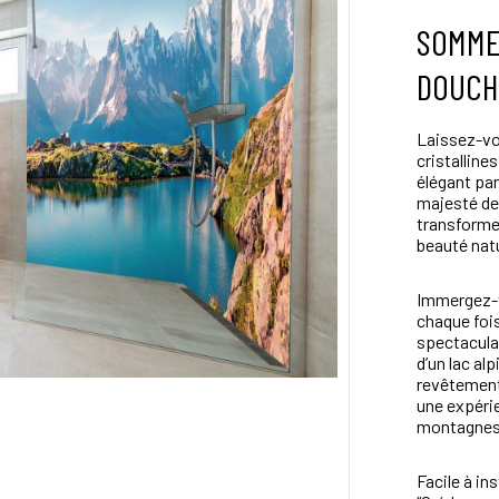
SOMME
DOUCH
Laissez-vo
cristalline
élégant pan
majesté des
transforme 
beauté natu
Immergez-v
chaque foi
spectaculai
d’un lac al
revêtement
une expéri
montagnes
Facile à in