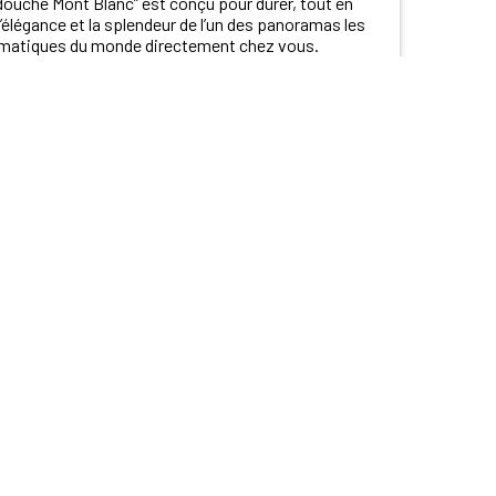
douche Mont Blanc” est conçu pour durer, tout en
’élégance et la splendeur de l’un des panoramas les
matiques du monde directement chez vous.
’un moment de détente et de rêverie, et commencez
née par une ascension vers la paix et la sérénité.
 et perçages
Fabrication