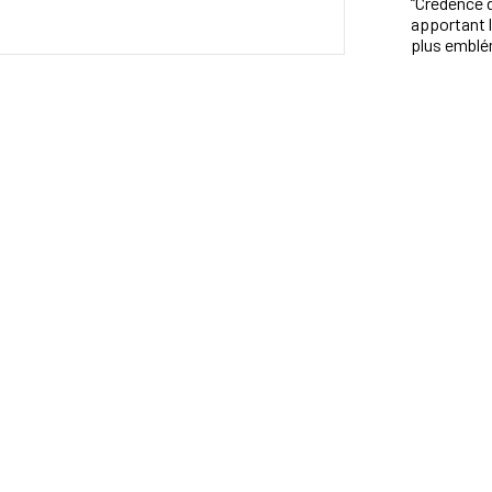
“Crédence 
apportant l
plus emblé
Profitez d
chaque jour
PERSONNALISER MA CRÉDENCE
Livraison Gratuite
cile
Découpes
à partir de 50€
en 10 / 12 jours