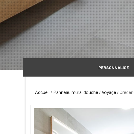
PERSONNALISÉ
Accueil
/
Panneau mural douche
/
Voyage
/ Créden