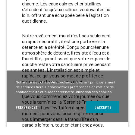
chaume. Les eaux calmes et cristallines
s’étendent jusqu’aux collines verdoyantes au
loin, offrant une échappée belle à l’agitation
quotidienne.
Notre revêtement mural n’est pas seulement
un ajout décoratif ; il est une porte vers la
détente et la sérénité. Conçu pour créer une
atmosphère de détente, il résiste à l’eau et à
l’humidité, garantissant que votre espace de
douche reste votre sanctuaire privé pendant
des années. L’installation est simple et
rapide, ce qui vous permet de profiter de
votre havre tropical sans délai.
Notre site web utilise des cookies, provenant principalement
de services tiers. Définissez vos préférences en matière de
confidentialité et/ou acceptez notre utilisation des cookies.
Que vous commenciez votre journée ou que
vous la terminiez, la “Sérénité Tropicale
Havre” est une invitation à prendre un
PRÉFÉRENCES
J'ACCEPTE
moment pour vous, pour respirer et pour
vous immerger dans la tranquillité d’un
paradis lointain, tout en étant chez vous.