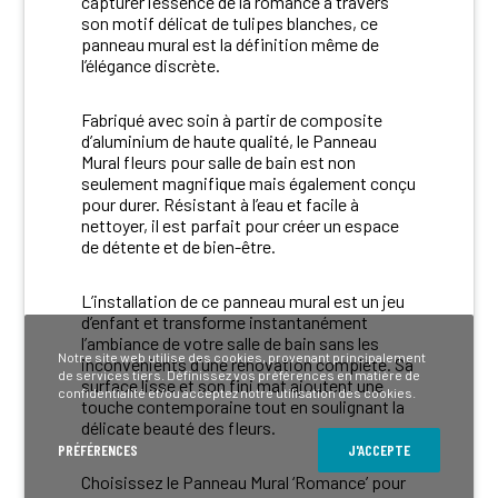
capturer l’essence de la romance à travers
son motif délicat de tulipes blanches, ce
panneau mural est la définition même de
l’élégance discrète.
Fabriqué avec soin à partir de composite
d’aluminium de haute qualité, le Panneau
Mural fleurs pour salle de bain est non
seulement magnifique mais également conçu
pour durer. Résistant à l’eau et facile à
nettoyer, il est parfait pour créer un espace
de détente et de bien-être.
L’installation de ce panneau mural est un jeu
d’enfant et transforme instantanément
l’ambiance de votre salle de bain sans les
Notre site web utilise des cookies, provenant principalement
inconvénients d’une rénovation complète. Sa
de services tiers. Définissez vos préférences en matière de
surface lisse et son fini mat ajoutent une
confidentialité et/ou acceptez notre utilisation des cookies.
touche contemporaine tout en soulignant la
délicate beauté des fleurs.
PRÉFÉRENCES
J'ACCEPTE
Choisissez le Panneau Mural ‘Romance’ pour