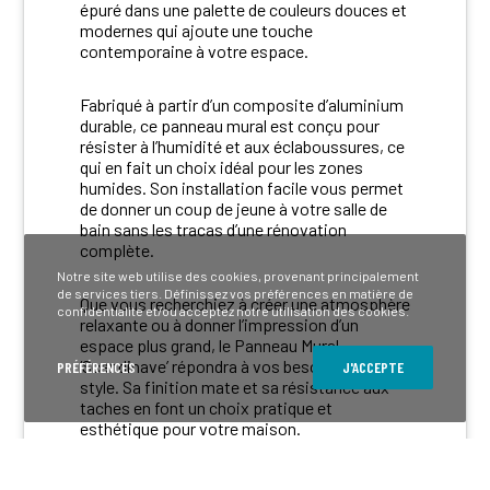
épuré dans une palette de couleurs douces et
modernes qui ajoute une touche
contemporaine à votre espace.
Fabriqué à partir d’un composite d’aluminium
durable, ce panneau mural est conçu pour
résister à l’humidité et aux éclaboussures, ce
qui en fait un choix idéal pour les zones
humides. Son installation facile vous permet
de donner un coup de jeune à votre salle de
bain sans les tracas d’une rénovation
complète.
Notre site web utilise des cookies, provenant principalement
de services tiers. Définissez vos préférences en matière de
Que vous recherchiez à créer une atmosphère
confidentialité et/ou acceptez notre utilisation des cookies.
relaxante ou à donner l’impression d’un
espace plus grand, le Panneau Mural
‘Scandinave’ répondra à vos besoins avec
PRÉFÉRENCES
J'ACCEPTE
style. Sa finition mate et sa résistance aux
taches en font un choix pratique et
esthétique pour votre maison.