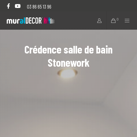
03 86 65 13 96
0
Crédence salle de bain
Stonework