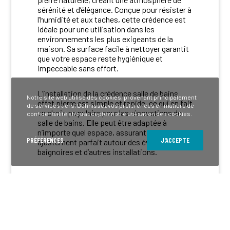
sérénité et d’élégance. Conçue pour résister à
l’humidité et aux taches, cette crédence est
idéale pour une utilisation dans les
environnements les plus exigeants de la
maison. Sa surface facile à nettoyer garantit
que votre espace reste hygiénique et
impeccable sans effort.
L’installation de la crédence salle de bains
Notre site web utilise des cookies, provenant principalement
effet pierre est simple et rapide, ce qui en fait
de services tiers. Définissez vos préférences en matière de
un choix populaire pour les rénovations de
confidentialité et/ou acceptez notre utilisation des cookies.
salle de bains. Elle peut être adaptée à
n’importe quel espace, assurant ainsi un
PRÉFÉRENCES
J'ACCEPTE
ajustement parfait autour des éviers, des
baignoires et d’autres installations.
Optez pour ‘Stonework’ et transformez votre
salle de bains en un havre de paix
contemporain avec la beauté rustique et la
force de la pierre.