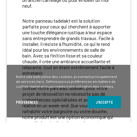
neuf.
Notre panneau tadelakt est la solution
parfaite pour ceux qui cherchent à apporter
une touche d’élégance rustique à leur espace
sans entreprendre de grands travaux. Facile à
installer, il résiste à l’humidité, ce qui le rend
idéal pour les environnements de salle de
bain. Avec sa finition lisse et sa couleur
chaude, il crée une ambiance accueillante et
relaxante, tout en étant extrêmement facile à
entretenir.
Notre site web utilise des cookies, provenant principalement
de services tiers. Définissez vos préférences en matière de
confidentialité et/ou acceptez notre utilisation des cookies.
Utiliser notre panneau tadelakt pour votre
projet de rénovation ne nécessite pas de
compétences spécialisées et peut être
PRÉFÉRENCES
J'ACCEPTE
réalisé en un week-end. Que vous souhaitiez
rafraîchir votre baignoire ou votre douche,
notre produit est une option économique qui
garantit des résultats impressionnants.