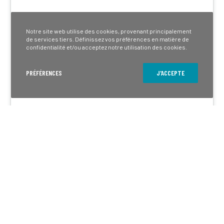
Notre site web utilise des cookies, provenant principalement
de services tiers. Définissez vos préférences en matière de
confidentialité et/ou acceptez notre utilisation des cookies.
PRÉFÉRENCES
J'ACCEPTE