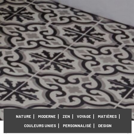
NATURE
MODERNE
ZEN
VOYAGE
MATIÈRES
COULEURS UNIES
PERSONNALISÉ
DESIGN