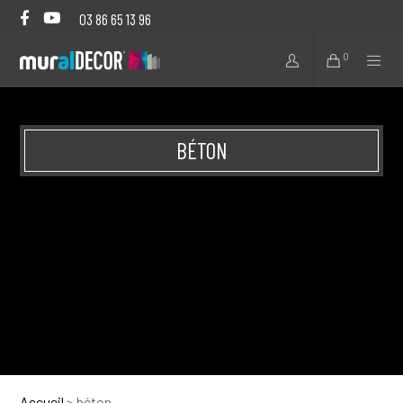
03 86 65 13 96
0
BÉTON
Accueil
>
béton