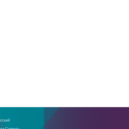
ccueil
on Compte