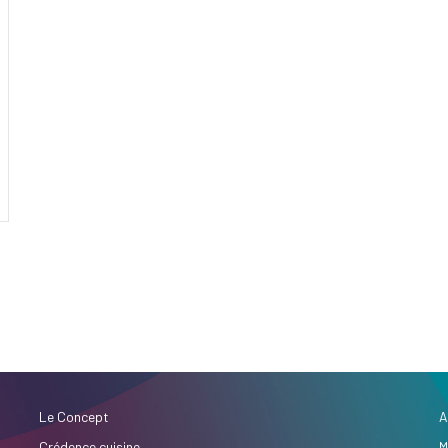
Le Concept
A
Crédence cuisine
M