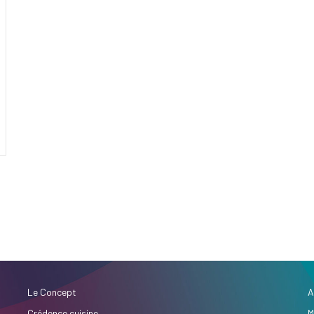
Le Concept
A
Crédence cuisine
M