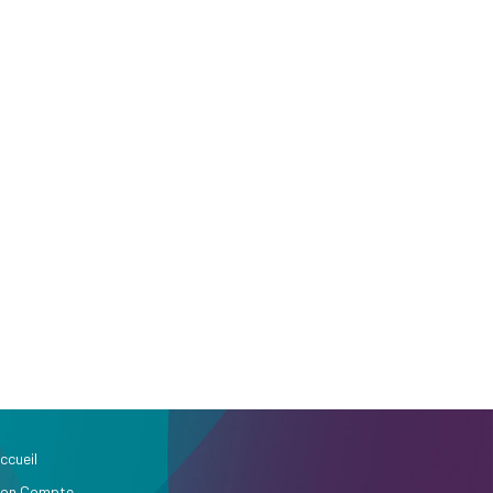
ccueil
on Compte