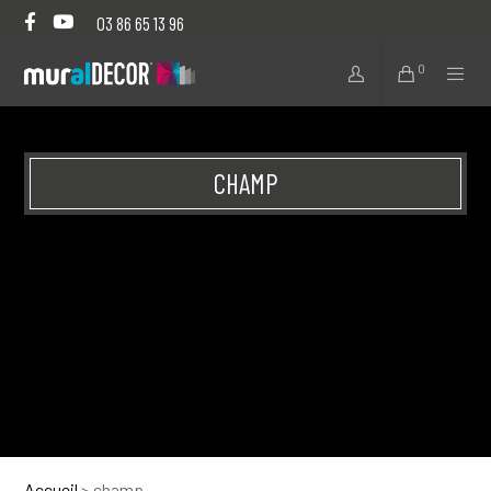
03 86 65 13 96
0
CHAMP
Accueil
>
champ