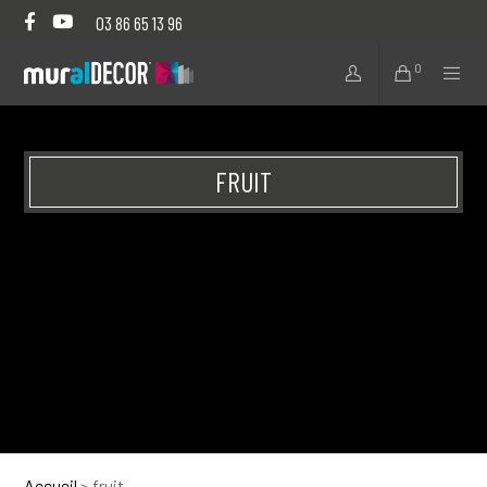
03 86 65 13 96
0
FRUIT
Accueil
>
fruit