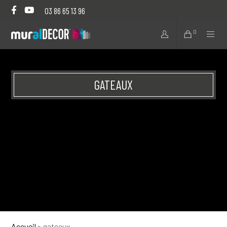
03 86 65 13 96
0
GATEAUX
Accueil
>
gateaux