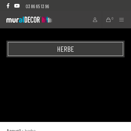
03 86 65 13 96
0
HERBE
Accueil
>
herbe