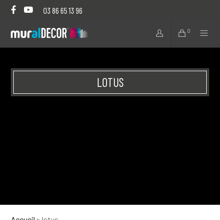
03 86 65 13 96
0
LOTUS
Accueil
>
lotus