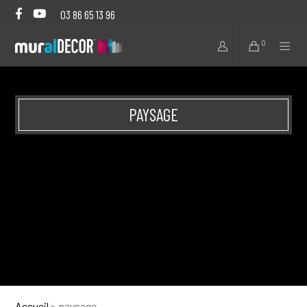
03 86 65 13 96
0
PAYSAGE
Accueil
>
paysage