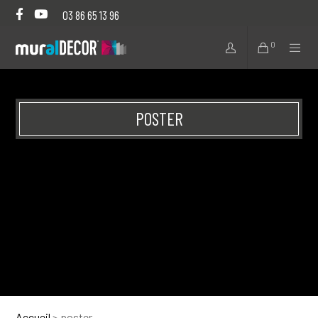
03 86 65 13 96
0
POSTER
Accueil
>
poster