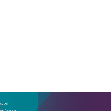
ccueil
on Compte