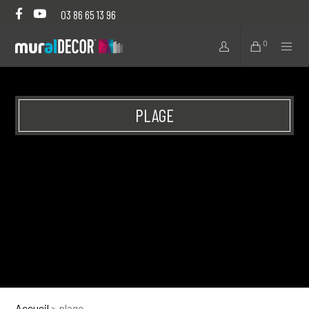
03 86 65 13 96
0
PLAGE
Accueil
>
plage