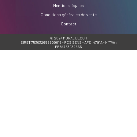
Mentions légales
Conditions générales de vente
Contact
© 2024 MURAL DECOR
SIRET 753032655500015 - RCS SENS - APE : 4791A - N°TVA :
FR84753032655